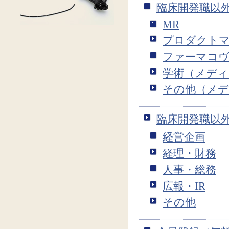
臨床開発職以
MR
プロダクトマ
ファーマコ
学術（メディ
その他（メディ
臨床開発職以
経営企画
経理・財務
人事・総務
広報・IR
その他