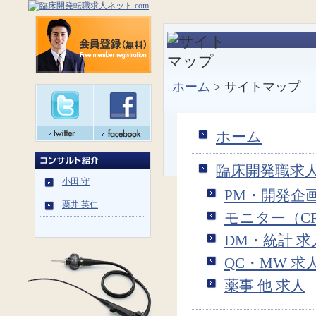
ホーム
> サイトマップ
ホーム
臨床開発職求
小田 守
PM・開発企画
粟井 英仁
モニター（CR
DM・統計 求
QC・MW 求
薬事 他 求人